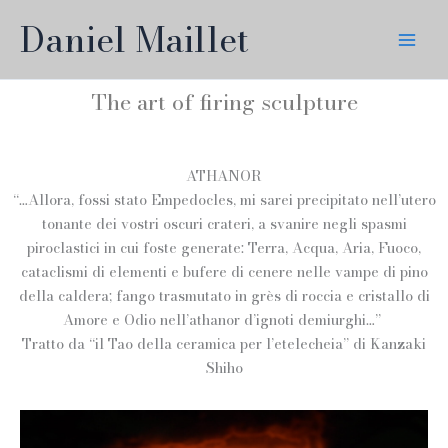
Skip
Daniel Maillet
to
content
The art of firing sculpture
ATHANOR
“…Allora, fossi stato Empedocles, mi sarei precipitato nell’utero
tonante dei vostri oscuri crateri, a svanire negli spasmi
piroclastici in cui foste generate: Terra, Acqua, Aria, Fuoco,
cataclismi di elementi e bufere di cenere nelle vampe di pino
della caldera; fango trasmutato in grès di roccia e cristallo di
Amore e Odio nell’athanor d’ignoti demiurghi…”
Tratto da “il Tao della ceramica per l’etelecheia” di Kanzaki
Shiho